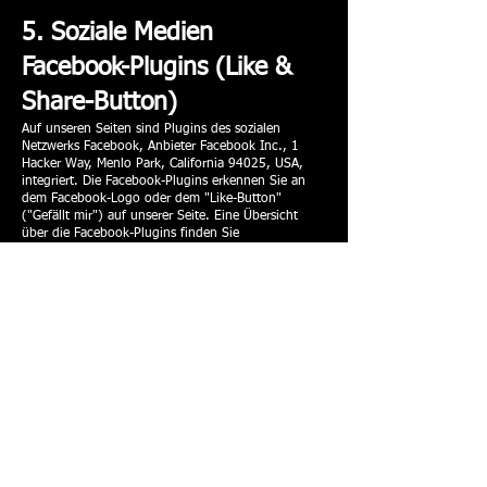
5. Soziale Medien
Facebook-Plugins (Like &
Share-Button)
Auf unseren Seiten sind Plugins des sozialen
Netzwerks Facebook, Anbieter Facebook Inc., 1
Hacker Way, Menlo Park, California 94025, USA,
integriert. Die Facebook-Plugins erkennen Sie an
dem Facebook-Logo oder dem "Like-Button"
("Gefällt mir") auf unserer Seite. Eine Übersicht
über die Facebook-Plugins finden Sie
hier:
https://developers.facebook.com/docs/plugins
/?locale=de_DE
.
Wenn Sie unsere Seiten besuchen, wird über das
Plugin eine direkte Verbindung zwischen Ihrem
Browser und dem Facebook-Server hergestellt.
Facebook erhält dadurch die Information, dass Sie
mit Ihrer IP-Adresse unsere Seite besucht haben.
Wenn Sie den Facebook "Like-Button" anklicken
während Sie in Ihrem Facebook-Account eingeloggt
sind, können Sie die Inhalte unserer Seiten auf
Ihrem Facebook-Profil verlinken. Dadurch kann
Facebook den Besuch unserer Seiten Ihrem
Benutzerkonto zuordnen. Wir weisen darauf hin,
dass wir als Anbieter der Seiten keine Kenntnis vom